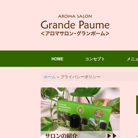
コ
ン
テ
ン
ツ
へ
ス
キ
ッ
プ
HOME
コンセプト
メニ
ホーム
»
プライバシーポリシー